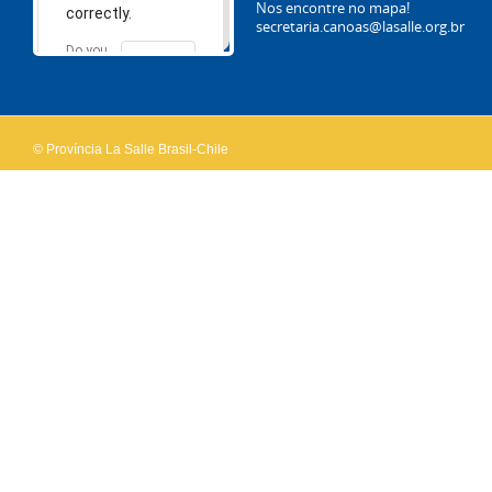
Nos encontre no mapa!
correctly.
secretaria.canoas@lasalle.org.br
Do you
OK
own this
website?
© Província La Salle Brasil-Chile