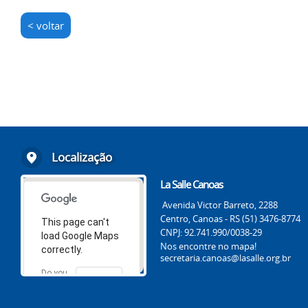
< voltar
Localização
La Salle Canoas
Avenida Victor Barreto, 2288
Centro, Canoas - RS (51) 3476-8774
This page can't
CNPJ: 92.741.990/0038-29
load Google Maps
Nos encontre no mapa!
correctly.
secretaria.canoas@lasalle.org.br
Do you
OK
own this
website?