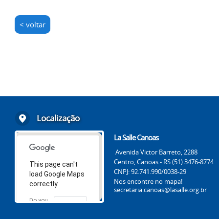
< voltar
Localização
La Salle Canoas
Avenida Victor Barreto, 2288
Centro, Canoas - RS (51) 3476-8774
This page can't
CNPJ: 92.741.990/0038-29
load Google Maps
Nos encontre no mapa!
correctly.
secretaria.canoas@lasalle.org.br
Do you
OK
own this
website?