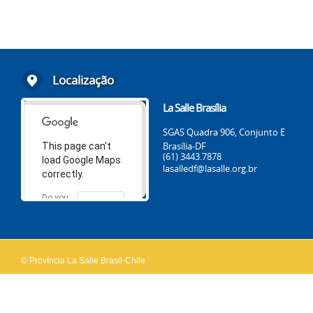
Localização
La Salle Brasília
SGAS Quadra 906, Conjunto E
Brasília-DF
This page can't
(61) 3443.7878
load Google Maps
lasalledf@lasalle.org.br
correctly.
Do you
OK
own this
website?
© Província La Salle Brasil-Chile