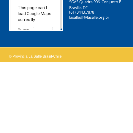
SGAS Quadra 906, Conjunto E
Brasília-DF
This page can't
(61) 3443.7878
load Google Maps
lasalledf@lasalle.org.br
correctly.
Do you
OK
own this
website?
© Província La Salle Brasil-Chile