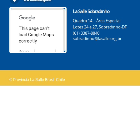
La Salle Sobradinho
Quadra 14 – Área Especial
Lotes 24 a 27, Sobradinho-DF
This page can't
(61) 3387-8840
load Google Maps
sobradinho@lasalle.org.br
correctly.
Do you
OK
own this
website?
© Província La Salle Brasil-Chile