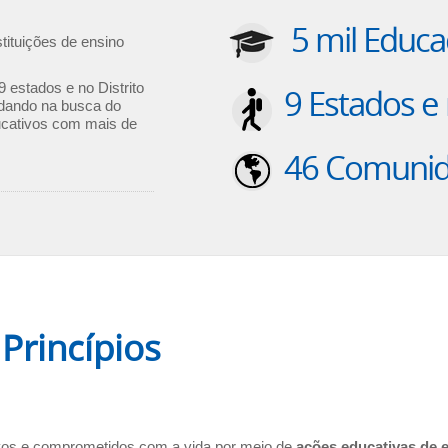
5 mil Educ
stituições de ensino
9 estados e no Distrito
9 Estados e 
udando na busca do
cativos com mais de
46 Comunid
 Princípios
tivos e comprometidos com a vida por meio de
ações educativas de e