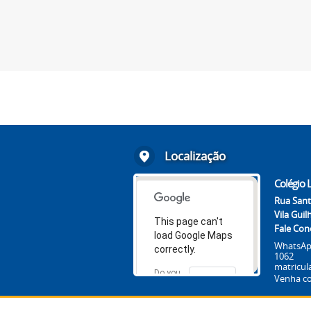
Localização
Colégio L
Rua Sant
Vila Gui
This page can't
Fale Con
load Google Maps
WhatsAp
correctly.
1062
matricul
Do you
Venha co
OK
own this
website?