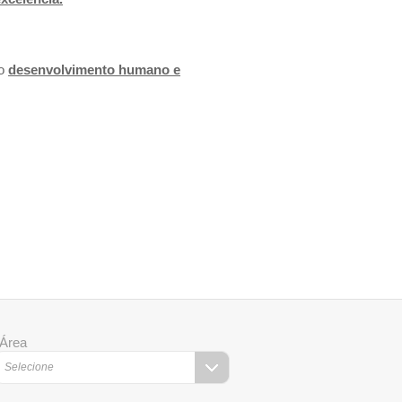
 o
desenvolvimento humano e
Área
Selecione