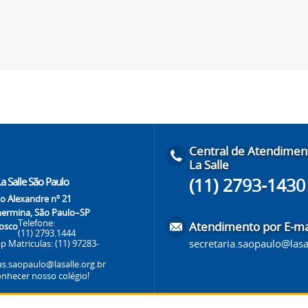
Central de Atendimen
La Salle
(11) 2793-1430
a Salle São Paulo
o Alexandre nº 21
lhermina, São Paulo–SP
Telefone:
Atendimento por E-ma
osco
(11) 2793.1444
secretaria.saopaulo@lasa
p Matriculas:
(11) 97283-
as.saopaulo@lasalle.org.br
nhecer nosso colégio!