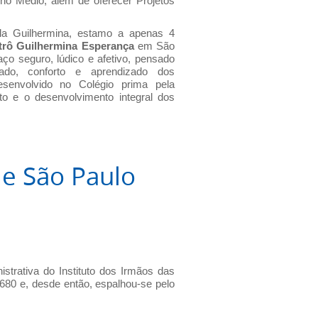
no Médio, além de oferecer Projetos
ila Guilhermina, estamo a apenas 4
trô Guilhermina Esperança
em São
o seguro, lúdico e afetivo, pensado
do, conforto e aprendizado dos
senvolvido no Colégio prima pela
o e o desenvolvimento integral dos
le São Paulo
istrativa do Instituto dos Irmãos das
1680 e, desde então, espalhou-se pelo