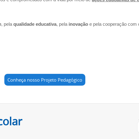
e
, pela
qualidade educativa
, pela
inovação
e pela cooperação com
Conheça nosso Projeto Pedagógico
colar