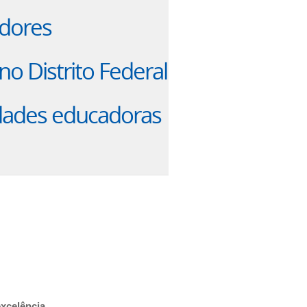
adores
no Distrito Federal
ades educadoras
xcelência.