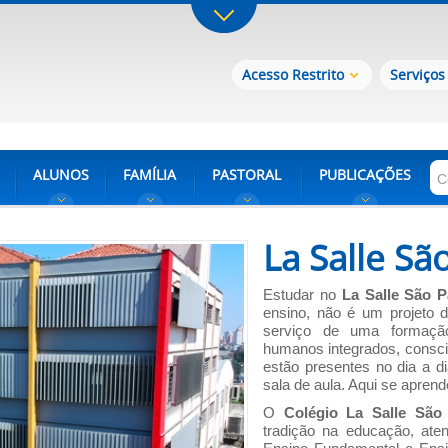
Acesso Restrito
Serviços
ALUNOS
FAMÍLIA
PASTORAL
PUBLICAÇÕES
La Salle Sã
Estudar no
La Salle São P
ensino, não é um projeto d
serviço de uma formaçã
humanos integrados, conscie
estão presentes no dia a d
sala de aula. Aqui se aprend
O
Colégio La Salle São
tradição na educação, aten