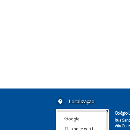
Localização
Colégio L
Rua Sant
Vila Gui
This page can't