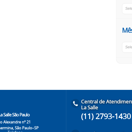
Sel
Mê
Sel
Central de Atendimen
La Salle
(11) 2793-1430
a Salle São Paulo
o Alexandre nº 21
lhermina, São Paulo–SP