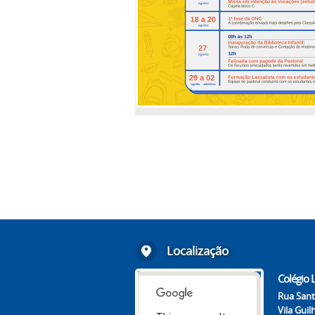
Localização
Colégio L
Rua Sant
Vila Gui