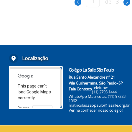
de
3
Localização
Colégio La Salle São Paulo
Rua Santo Alexandre nº 21
Vila Guilhermina, São Paulo–SP
This page can't
Telefone:
Fale Conosco
(11) 2793.1444
load Google Maps
WhatsApp Matriculas:
(11) 97283-
correctly.
1062
matriculas.saopaulo@lasalle.org.br
Do you
Venha conhecer nosso colégio!
OK
own this
website?