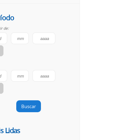
íodo
ir de:
Buscar
s Lidas