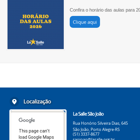
Confira o horário das aulas para 2
Clique aqui
Localização
La Salle São João
Rua Honório Silveira Dias, 645
São João, Porto Alegre-RS
This page can't
(51) 3337-8677
load Google Maps
saojoao@lasalle.org.br