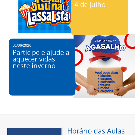
4 de julho
01/06/2026
Participe e ajude a
aquecer vidas
neste inverno
Horário das Aulas