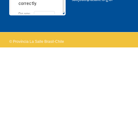
correctly.
Do you
OK
own this
website?
© Província La Salle Brasil-Chile