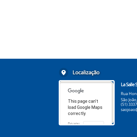
Localização
La Salle 
Rua Honór
São João
This page can't
(51) 333
load Google Maps
saojoao@
correctly.
Do you
OK
own this
website?