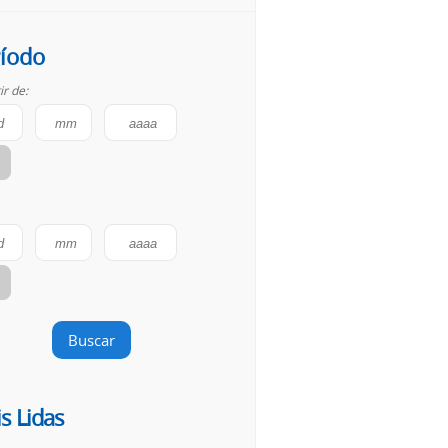
íodo
ir de:
Buscar
s Lidas