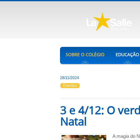
SOBRE O COLÉGIO
EDUCAÇÃO
28/11/2024
Eventos
3 e 4/12: O ver
Natal
A magia do N