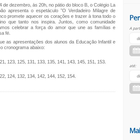
4 de dezembro, às 20h, no pátio do bloco B, o Colégio La
oão apresenta o espetáculo "O Verdadeiro Milagre de
Per
enco promete aquecer os corações e trazer à tona todo o
alino que tanto nos inspira. Juntos, como comunidade
amos celebrar a força do amor que une as famílias e
A part
sa fé.
e as apresentações dos alunos da Educação Infantil e
 o cronograma abaixo:
21, 123, 125, 131, 133, 135, 141, 143, 145, 151, 153.
até:
22, 124, 132, 134, 142, 144, 152, 154.
Mai