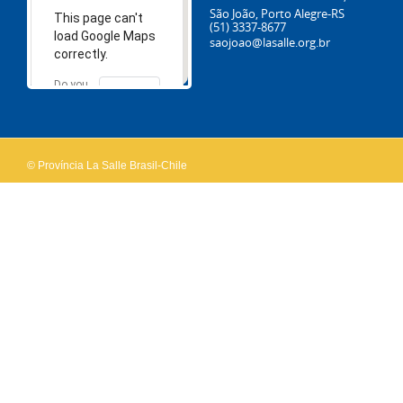
São João, Porto Alegre-RS
This page can't
(51) 3337-8677
load Google Maps
saojoao@lasalle.org.br
correctly.
Do you
OK
own this
website?
© Província La Salle Brasil-Chile