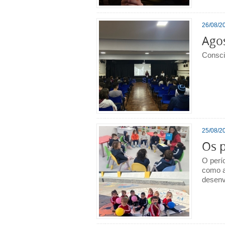
26/08/20
Agos
Consci
25/08/20
Os p
O perí
como a
desenv