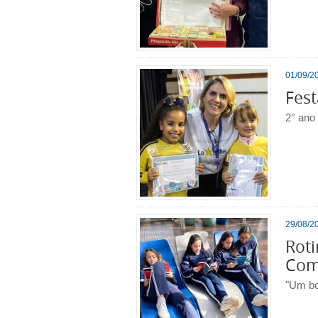
01/09/20
Fest
2° ano
29/08/20
Roti
Com
"Um bom