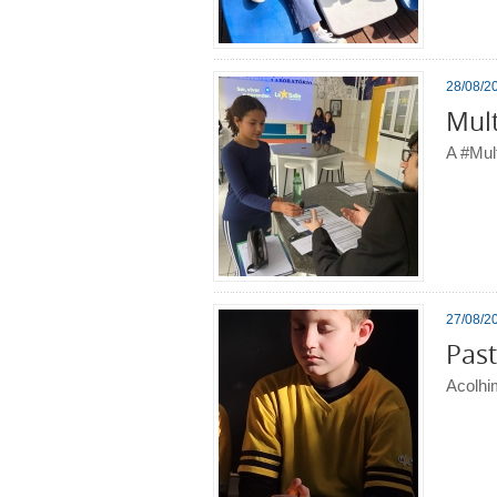
28/08/20
Mult
A #Mult
27/08/20
Past
Acolhi