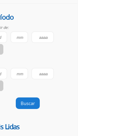
íodo
ir de:
Buscar
s Lidas