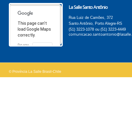
La Salle Santo Antônio
Rua Luiz de Camões, 372
This page can't
Santo Antônio, Porto Alegre-RS
load Google Maps
(51) 3223-1078 ou (51) 3223-4449
comunicacao.santoantonio@lasalle.
correctly.
Do you
OK
own this
website?
© Província La Salle Brasil-Chile