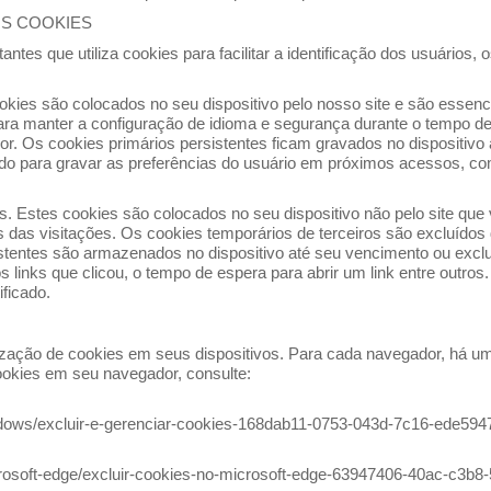
OS COOKIES
antes que utiliza cookies para facilitar a identificação dos usuários,
okies são colocados no seu dispositivo pelo nosso site e são essen
ara manter a configuração de idioma e segurança durante o tempo d
. Os cookies primários persistentes ficam gravados no dispositivo 
lizado para gravar as preferências do usuário em próximos acessos, c
. Estes cookies são colocados no seu dispositivo não pelo site que 
os das visitações. Os cookies temporários de terceiros são excluídos
istentes são armazenados no dispositivo até seu vencimento ou excl
, os links que clicou, o tempo de espera para abrir um link entre outr
ificado.
ilização de cookies em seus dispositivos. Para cada navegador, há 
ookies em seu navegador, consulte:
indows/excluir-e-gerenciar-cookies-168dab11-0753-043d-7c16-ede594
icrosoft-edge/excluir-cookies-no-microsoft-edge-63947406-40ac-c3b