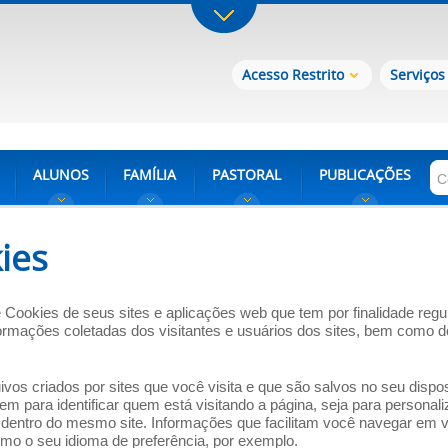
Acesso Restrito
Serviços
ALUNOS
FAMÍLIA
PASTORAL
PUBLICAÇÕES
ies
e Cookies de seus sites e aplicações web que tem por finalidade reg
mações coletadas dos visitantes e usuários dos sites, bem como dos
s criados por sites que você visita e que são salvos no seu dispos
 para identificar quem está visitando a página, seja para personaliz
s dentro do mesmo site. Informações que facilitam você navegar em vá
omo o seu idioma de preferência, por exemplo.