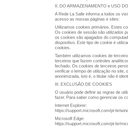
II. DO ARMAZENAMENTO e USO D
A Rede La Salle informa a todos os visit
acesso as nossas páginas e sites:
Utilizamos cookies primários. Estes co
Os cookies de sessão são utilizados p
os cookies são apagados do computador
dispositivo. Este tipo de cookie é uti
cookies.
Também utilizamos cookies de terceiros
terceiros que fazem controles analític
fechado. Os cookies de terceiros pers
verificar o tempo de utilização no site
anonimizada, isto é, o titular não é ident
III. EXCLUSÃO DE COOKIES
O usuário pode definir as regras de ut
fazer. Para saber como gerenciar os c
Internet Explorer:
https://support.microsoft.com/pt-br/w
Microsoft Edge:
https://support.microsoft.com/pt-br/m