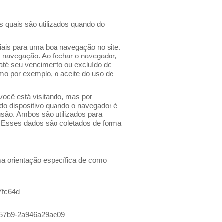
 os quais são utilizados quando do
ciais para uma boa navegação no site.
e navegação. Ao fechar o navegador,
até seu vencimento ou excluído do
omo por exemplo, o aceite do uso de
você está visitando, mas por
 do dispositivo quando o navegador é
usão. Ambos são utilizados para
os. Esses dados são coletados de forma
uma orientação específica de como
7fc64d
8-57b9-2a946a29ae09