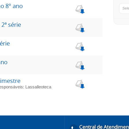
ao 8° ano
Sel
 2ª série
érie
ano
rimestre
Responsáveis: Lassalleoteca
Central de Atendimen