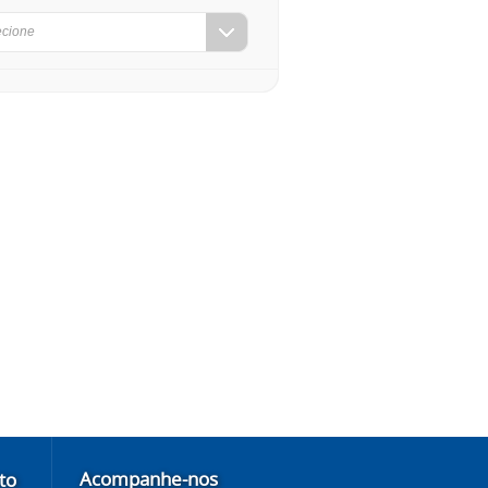
ecione
Acompanhe-nos
to