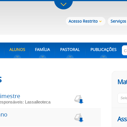
Acesso Restrito
Serviços
ALUNOS
FAMÍLIA
PASTORAL
PUBLICAÇÕES
s
Mat
rimestre
Sel
Responsáveis: Lassalleoteca
ano
Ass