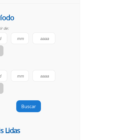
íodo
ir de:
Buscar
s Lidas