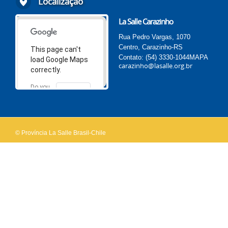
Localização
La Salle Carazinho
Rua Pedro Vargas, 1070
Centro, Carazinho-RS
This page can't
Contato: (54) 3330-1044
MAPA
load Google Maps
carazinho@lasalle.org.br
correctly.
Do you
OK
own this
website?
© Província La Salle Brasil-Chile