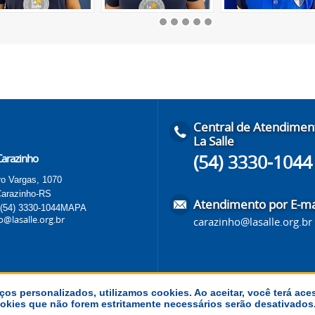
Central de Atendimen
La Salle
(54) 3330-1044
 Carazinho
o Vargas, 1070
Carazinho-RS
Atendimento por E-ma
 (54) 3330-1044
MAPA
o@lasalle.org.br
carazinho@lasalle.org.br
ços personalizados, utilizamos cookies. Ao aceitar, você terá ace
 cookies que não forem estritamente necessários serão desativado