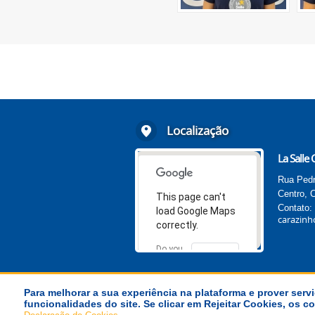
Localização
La Salle
Rua Pedr
Centro, 
This page can't
Contato:
load Google Maps
carazinh
correctly.
Do you
OK
own this
website?
Para melhorar a sua experiência na plataforma e prover servi
funcionalidades do site. Se clicar em Rejeitar Cookies, os
© Província La Salle Brasil-Chile
.