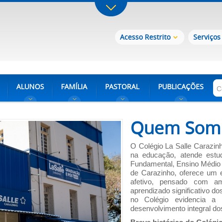
Acesso Restrito
Serviços
ALUNOS
FAMÍLIA
PASTORAL
PUBLICAÇÕES
Quem Som
O Colégio La Salle Carazinh
na educação, atende estud
Fundamental, Ensino Médio e
de Carazinho, oferece um e
afetivo, pensado com a
aprendizado significativo d
no Colégio evidencia a
desenvolvimento integral do