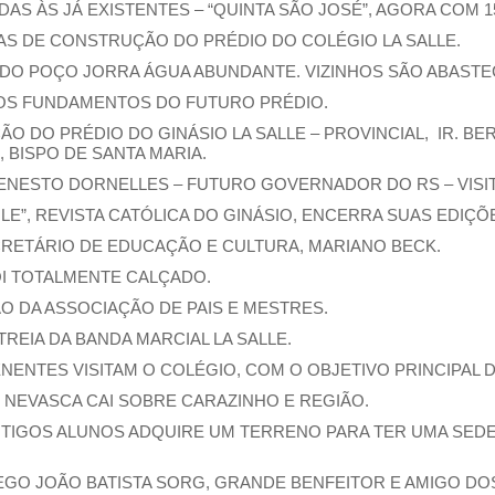
S ÀS JÁ EXISTENTES – “QUINTA SÃO JOSÉ”, AGORA COM 15 
S OBRAS DE CONSTRUÇÃO DO PRÉDIO DO COLÉGIO LA SALLE.
945, DO POÇO JORRA ÁGUA ABUNDANTE. VIZINHOS SÃO ABAST
O DOS FUNDAMENTOS DO FUTURO PRÉDIO.
AÇÃO DO PRÉDIO DO GINÁSIO LA SALLE – PROVINCIAL, IR. 
 BISPO DE SANTA MARIA.
 ENESTO DORNELLES – FUTURO GOVERNADOR DO RS – VISIT
FILE”, REVISTA CATÓLICA DO GINÁSIO, ENCERRA SUAS EDIÇÕ
SECRETÁRIO DE EDUCAÇÃO E CULTURA, MARIANO BECK.
FOI TOTALMENTE CALÇADO.
ÇÃO DA ASSOCIAÇÃO DE PAIS E MESTRES.
TREIA DA BANDA MARCIAL LA SALLE.
TENENTES VISITAM O COLÉGIO, COM O OBJETIVO PRINCIPAL 
TE NEVASCA CAI SOBRE CARAZINHO E REGIÃO.
ANTIGOS ALUNOS ADQUIRE UM TERRENO PARA TER UMA SED
EGO JOÃO BATISTA SORG, GRANDE BENFEITOR E AMIGO DO