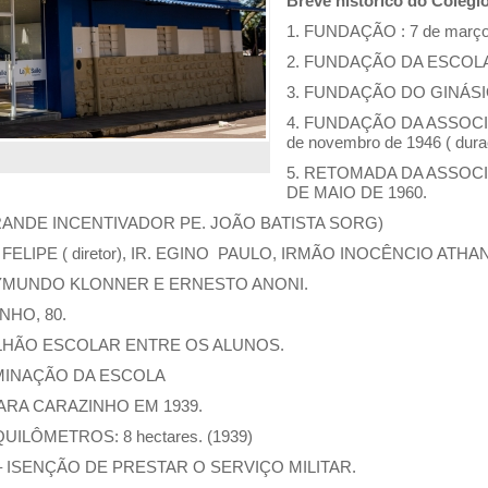
Breve histórico do Colégio
1. FUNDAÇÃO : 7 de março
2. FUNDAÇÃO DA ESCOLA
3. FUNDAÇÃO DO GINÁSIO
4. FUNDAÇÃO DA ASSOC
de novembro de 1946 ( dura
5. RETOMADA DA ASSOCI
DE MAIO DE 1960.
ANDE INCENTIVADOR PE. JOÃO BATISTA SORG)
LIPE ( diretor), IR. EGINO PAULO, IRMÃO INOCÊNCIO ATHA
YMUNDO KLONNER E ERNESTO ANONI.
NHO, 80.
TALHÃO ESCOLAR ENTRE OS ALUNOS.
OMINAÇÃO DA ESCOLA
PARA CARAZINHO EM 1939.
ILÔMETROS: 8 hectares. (1939)
– ISENÇÃO DE PRESTAR O SERVIÇO MILITAR.