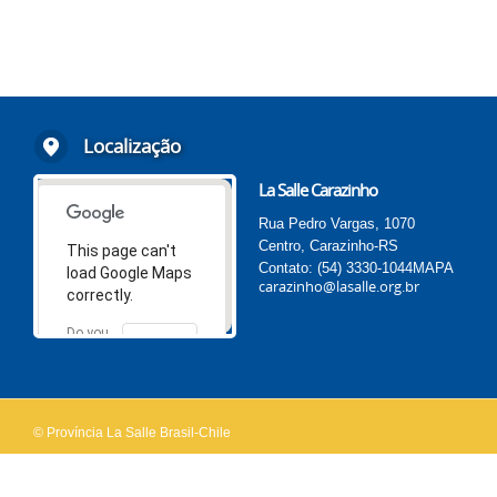
Localização
La Salle Carazinho
Rua Pedro Vargas, 1070
Centro, Carazinho-RS
This page can't
Contato: (54) 3330-1044
MAPA
load Google Maps
carazinho@lasalle.org.br
correctly.
Do you
OK
own this
website?
© Província La Salle Brasil-Chile