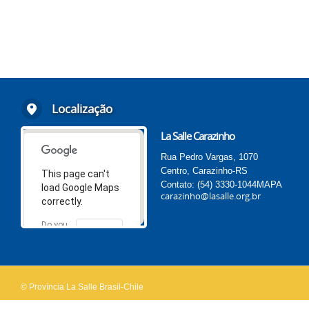
Localização
La Salle Carazinho
Rua Pedro Vargas, 1070
Centro, Carazinho-RS
This page can't
Contato: (54) 3330-1044
MAPA
load Google Maps
carazinho@lasalle.org.br
correctly.
Do you
OK
own this
website?
© Província La Salle Brasil-Chile