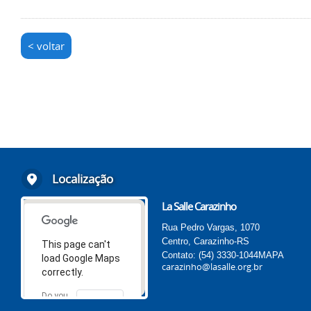
< voltar
Localização
La Salle Carazinho
Rua Pedro Vargas, 1070
Centro, Carazinho-RS
This page can't
Contato: (54) 3330-1044
MAPA
load Google Maps
carazinho@lasalle.org.br
correctly.
Do you
OK
own this