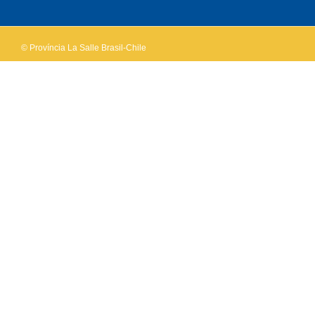
website?
© Província La Salle Brasil-Chile