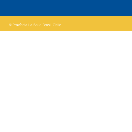
OK
own this
website?
© Província La Salle Brasil-Chile