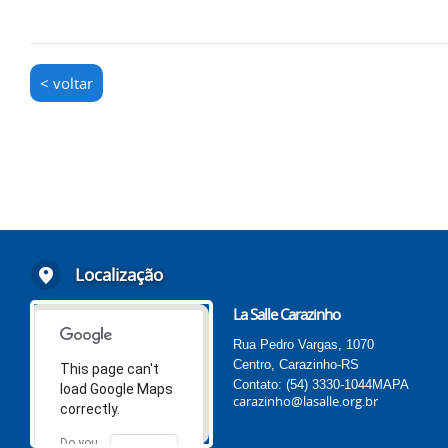
< voltar
Localização
La Salle Carazinho
Rua Pedro Vargas, 1070
Centro, Carazinho-RS
This page can't
Contato: (54) 3330-1044
MAPA
load Google Maps
carazinho@lasalle.org.br
correctly.
Do you