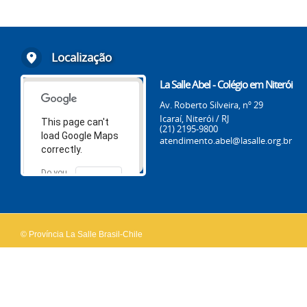
Localização
La Salle Abel - Colégio em Niterói
Av. Roberto Silveira, nº 29
Icaraí, Niterói / RJ
This page can't
(21) 2195-9800
load Google Maps
atendimento.abel@lasalle.org.br
correctly.
Do you
OK
own this
website?
© Província La Salle Brasil-Chile