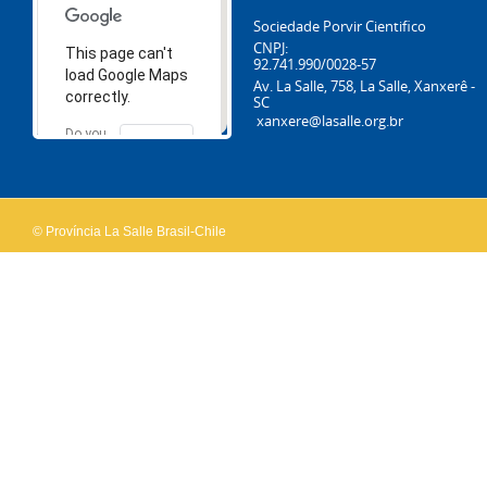
Sociedade Porvir Cientifico
CNPJ:
This page can't
92.741.990/0028-57
load Google Maps
Av. La Salle, 758, La Salle, Xanxerê -
correctly.
SC
xanxere@lasalle.org.br
Do you
OK
own this
website?
© Província La Salle Brasil-Chile