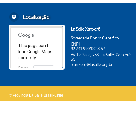
Localização
La Salle Xanxerê
Sociedade Porvir Cientifico
CNPJ:
This page can't
92.741.990/0028-57
load Google Maps
Av. La Salle, 758, La Salle, Xanxerê -
correctly.
SC
xanxere@lasalle.org.br
Do you
OK
own this
website?
© Província La Salle Brasil-Chile