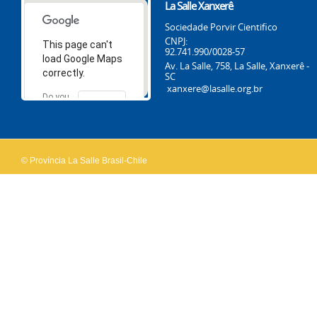
La Salle Xanxerê
Sociedade Porvir Cientifico
CNPJ:
This page can't
92.741.990/0028-57
load Google Maps
Av. La Salle, 758, La Salle, Xanxerê -
correctly.
SC
xanxere@lasalle.org.br
Do you
OK
own this
website?
© Província La Salle Brasil-Chile