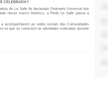
E É CELEBRADA?
1
sta de La Salle foi declarado Padroeiro Universal dos
rada nesse marco histórico, a Rede La Salle passa a
2
os a acompanharem as redes sociais das Comunidades
ra se que se conectem às atividades realizadas durante
3
4
5