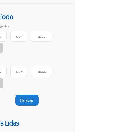
íodo
ir de:
Buscar
s Lidas