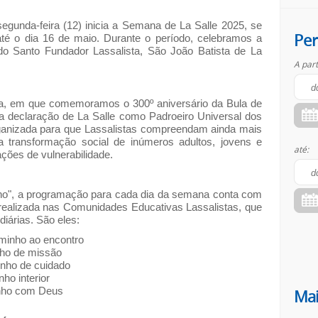
egunda-feira (12) inicia a Semana de La Salle 2025, se
Per
té o dia 16 de maio. Durante o período, celebramos a
do Santo Fundador Lassalista, São João Batista de La
A part
sta, em que comemoramos o 300º aniversário da Bula de
da declaração de La Salle como Padroeiro Universal dos
ganizada para que Lassalistas compreendam ainda mais
a transformação social de inúmeros adultos, jovens e
até:
ções de vulnerabilidade.
ho", a programação para cada dia da semana conta com
 realizada nas Comunidades Educativas Lassalistas, que
diárias. São eles:
aminho ao encontro
nho de missão
inho de cuidado
ho interior
inho com Deus
Mai