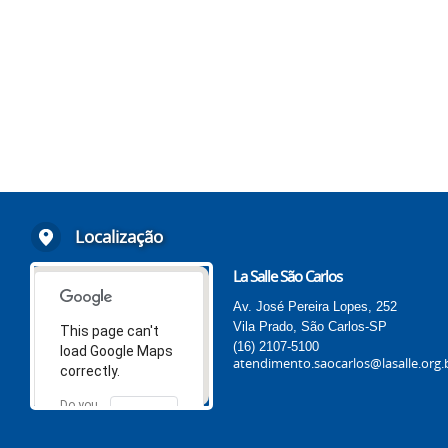
Localização
La Salle São Carlos
Av. José Pereira Lopes, 252
Vila Prado, São Carlos-SP
This page can't
(16) 2107-5100
load Google Maps
atendimento.saocarlos@lasalle.org.
correctly.
Do you
OK
own this
website?