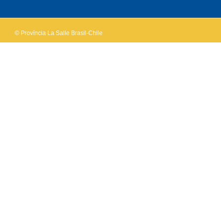
website?
© Província La Salle Brasil-Chile