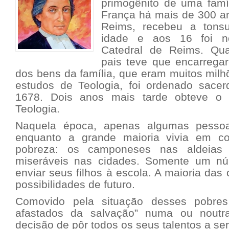
primogênito de uma famíl
França há mais de 300 a
Reims, recebeu a tons
idade e aos 16 foi 
Catedral de Reims. Qu
pais teve que encarregar
dos bens da família, que eram muitos mil
estudos de Teologia, foi ordenado sacer
1678. Dois anos mais tarde obteve o 
Teologia.
Naquela época, apenas algumas pessoa
enquanto a grande maioria vivia em c
pobreza: os camponeses nas aldeias 
miseráveis nas cidades. Somente um nú
enviar seus filhos à escola. A maioria das
possibilidades de futuro.
Comovido pela situação desses pobres
afastados da salvação” numa ou noutr
decisão de pôr todos os seus talentos a se