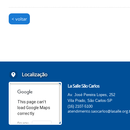
< voltar
Localização
La Salle São Carlos
Av. José Pereira Lopes, 252
Vila Prado, São Carlos-SP
This page can't
(16) 2107-5100
load Google Maps
atendimento.saocarlos@lasalle.org.
correctly.
Do you
OK
own this