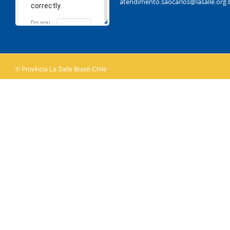
atendimento.saocarlos@lasalle.org.
correctly.
Do you
OK
own this
website?
© Província La Salle Brasil-Chile