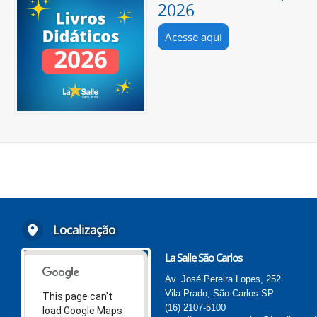
2026
Acesse aqui
Localização
La Salle São Carlos
Av. José Pereira Lopes, 252
Vila Prado, São Carlos-SP
This page can't
(16) 2107-5100
load Google Maps