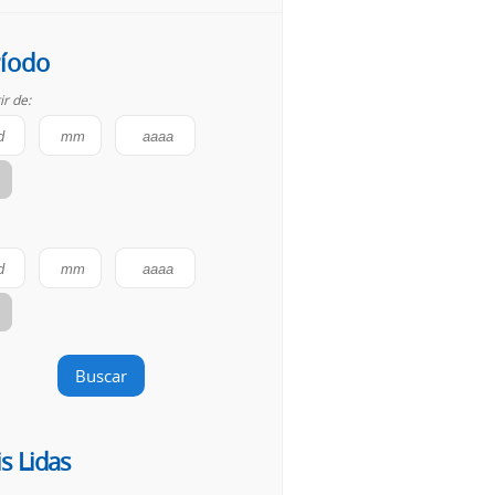
íodo
ir de:
Buscar
s Lidas