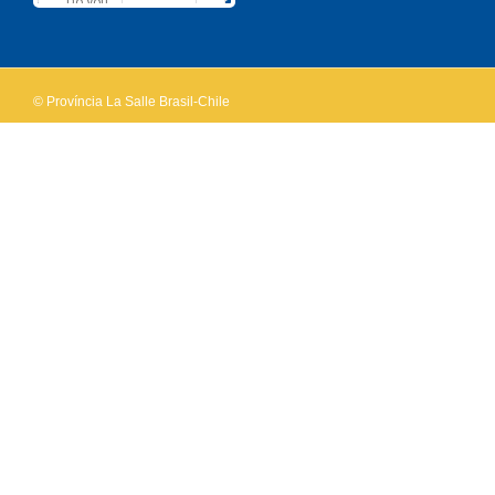
Do you
OK
own this
website?
© Província La Salle Brasil-Chile