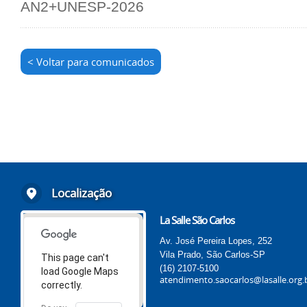
AN2+UNESP-2026
< Voltar para comunicados
Localização
La Salle São Carlos
Av. José Pereira Lopes, 252
Vila Prado, São Carlos-SP
This page can't
(16) 2107-5100
load Google Maps
atendimento.saocarlos@lasalle.org.
correctly.