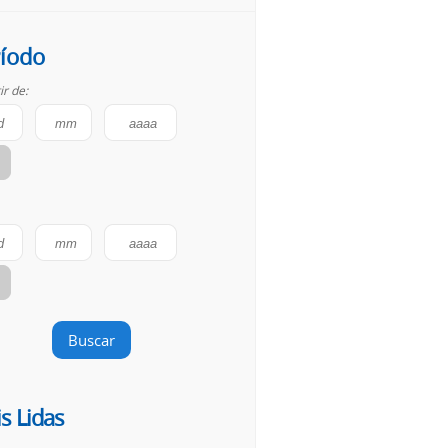
íodo
ir de:
Buscar
s Lidas