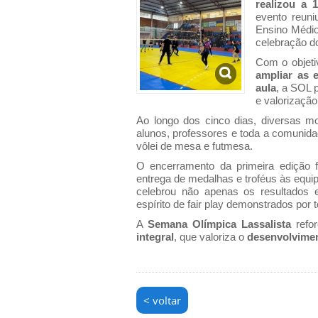
realizou a 
evento reuni
Ensino Médio
celebração d
Com o objet
ampliar as 
aula
, a SOL 
e valorização
Ao longo dos cinco dias, diversas m
alunos, professores e toda a comunidade
vôlei de mesa e futmesa.
O encerramento da primeira edição
entrega de medalhas e troféus às equ
celebrou não apenas os resultados 
espírito de fair play demonstrados por 
A
Semana Olímpica Lassalista
refo
integral
, que valoriza o
desenvolvimen
< voltar