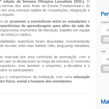
1ª edição da Semana Olímpica Lassalista (SOL).
O
u turmas dos anos finais do Ensino Fundamental e do
 em uma semana repleta de competições, integração e
Per
o esporte.
ivo de
promover a convivência entre os estudantes
e
A part
experiências de aprendizagem para além da sala de
proporcionou momentos de interação, trabalho em equipe
 do esforço coletivo.
odalidades esportivas foram disputadas, movimentando
 escolar, entre elas futebol, vôlei, ping-pong, handebol,
até:
 foi marcado por uma cerimônia de premiação, com a
ipes que se destacaram ao longo da semana. O momento
esportivos, mas também o empenho, a disciplina e o
todos os participantes.
rça o compromisso da instituição com uma
educação
to físico, social e humano dos estudantes
.
Mai