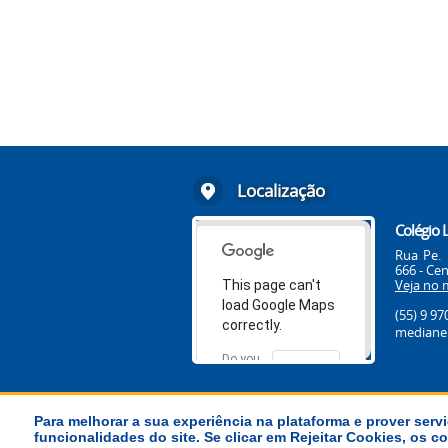
Localização
Colégio 
Rua Pe. 
666 - Cen
Veja no 
This page can't
load Google Maps
(55) 9 9
correctly.
medianei
Do you
OK
own this
website?
Para melhorar a sua experiência na plataforma e prover servi
funcionalidades do site. Se clicar em Rejeitar Cookies, os