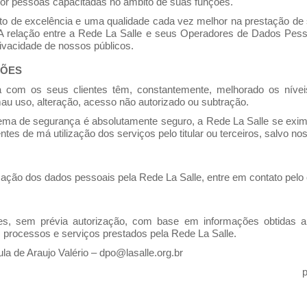
r pessoas capacitadas no âmbito de suas funções.
o de excelência e uma qualidade cada vez melhor na prestação de 
 relação entre a Rede La Salle e seus Operadores de Dados Pessoa
vacidade de nossos públicos.
ÇÕES
 com os seus clientes têm, constantemente, melhorado os níve
au uso, alteração, acesso não autorizado ou subtração.
ma de segurança é absolutamente seguro, a Rede La Salle se exime
ntes de má utilização dos serviços pelo titular ou terceiros, salvo 
lização dos dados pessoais pela Rede La Salle, entre em contato pelo
ões, sem prévia autorização, com base em informações obtidas a
 processos e serviços prestados pela Rede La Salle.
a de Araujo Valério –
dpo@lasalle.org.br