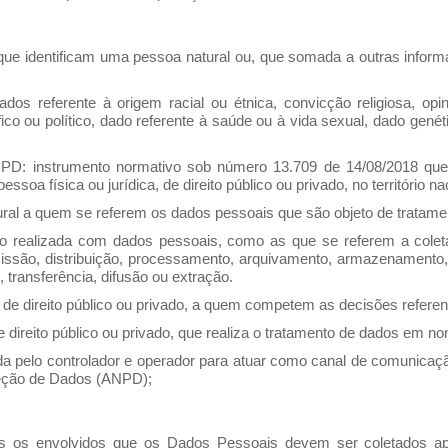
ue identificam uma pessoa natural ou, que somada a outras informa
s referente à origem racial ou étnica, convicção religiosa, opiniã
ófico ou político, dado referente à saúde ou à vida sexual, dado gené
PD: instrumento normativo sob número 13.709 de 14/08/2018 que
essoa física ou jurídica, de direito público ou privado, no território na
ural a quem se referem os dados pessoais que são objeto de tratame
 realizada com dados pessoais, como as que se referem a coleta,
missão, distribuição, processamento, arquivamento, armazenamento, 
transferência, difusão ou extração.
a, de direito público ou privado, a quem competem as decisões refere
e direito público ou privado, que realiza o tratamento de dados em n
 pelo controlador e operador para atuar como canal de comunicação 
teção de Dados (ANPD);
s os envolvidos que os Dados Pessoais devem ser coletados ape