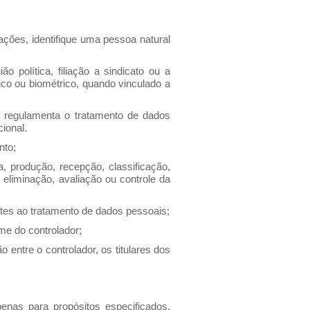
ções, identifique uma pessoa natural
o política, filiação a sindicato ou a
tico ou biométrico, quando vinculado a
 regulamenta o tratamento de dados
cional.
nto;
 produção, recepção, classificação,
eliminação, avaliação ou controle da
ntes ao tratamento de dados pessoais;
ome do controlador;
entre o controlador, os titulares dos
nas para propósitos especificados,