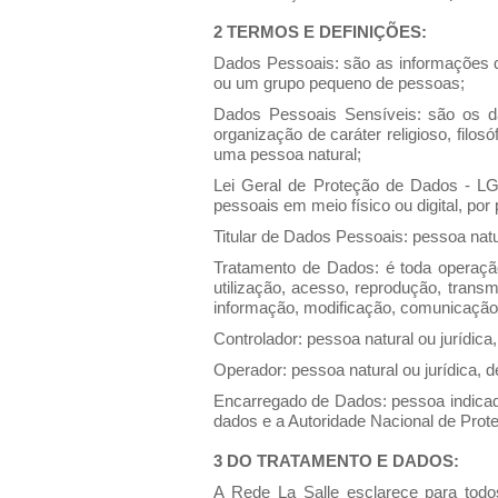
2 TERMOS E DEFINIÇÕES:
Dados Pessoais: são as informações q
ou um grupo pequeno de pessoas;
Dados Pessoais Sensíveis: são os dado
organização de caráter religioso, filos
uma pessoa natural;
Lei Geral de Proteção de Dados - LG
pessoais em meio físico ou digital, por p
Titular de Dados Pessoais: pessoa nat
Tratamento de Dados: é toda operação
utilização, acesso, reprodução, trans
informação, modificação, comunicação, 
Controlador: pessoa natural ou jurídic
Operador: pessoa natural ou jurídica, d
Encarregado de Dados: pessoa indicada
dados e a Autoridade Nacional de Pro
3 DO TRATAMENTO E DADOS:
A Rede La Salle esclarece para todo