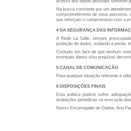
acesso aos dados pessoais somente po
Na busca constante por um atendiment
comprometimento de seus parceiros. A
que reforçam o compromisso com a pri
4 DA SEGURANÇA DAS INFORMA
A Rede La Salle, sempre preocupada
proteção de dados, evitando a perda, m
Contudo, em face de que nenhum siste
eventuais danos e/ou prejuízos decorre
5 CANAL DE COMUNICAÇÃO
Para qualquer situação referente à uti
6 DISPOSIÇÕES FINAIS
Esta política poderá sofrer adequaç
avaliações periódicas na execução dos
Nosso Encarregado de Dados: Ana Paul