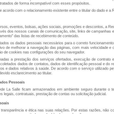
 tratados de forma incompatível com esses propósitos.
acordo com o relacionamento existente entre o titular do dado e a R
rsos, eventos, bolsas, ações sociais, promoções e descontos, a Rede
ravés dos nossos canais de comunicação, site, links de campanhas e 
ramento” das listas de recebimento de conteúdo.
tados os dados pessoais necessários para o correto funcionament
etivo de melhorar a navegação das páginas, com mais velocidade e
ção de cookies nas configurações do seu navegador.
nadas a prestação dos serviços ofertados, execução de contrato e
 coletados dados de contatos, dados de identificação pessoal e do r
os e dados relativos à saúde. De acordo com o serviço utilizado pel
evido esclarecimento ao titular.
ados Pessoais
ede La Salle ficam armazenados em ambiente seguro durante o t
legais, contratuais, prestação de contas ou solicitação judicial.
soais
 transparência e ética nas suas relações. Por estas razões, não c