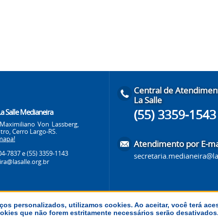
Central de Atendimen
La Salle
(55) 3359-1543
La Salle Medianeira
Maximiliano Von Lassberg,
tro, Cerro Largo-RS.
mapa!
Atendimento por E-ma
704-7837
e (55) 3359-1143
secretaria.medianeira@la
ra@lasalle.org.br
ços personalizados, utilizamos cookies. Ao aceitar, você terá ace
 cookies que não forem estritamente necessários serão desativado