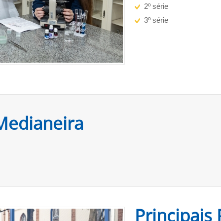
2º série
3º série
Medianeira
Principais 