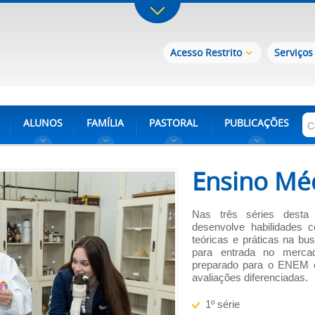
Acesso Restrito
Serviços
ALUNOS
FAMÍLIA
PASTORAL
PUBLICAÇÕES
Ensino Mé
Nas três séries desta
desenvolve habilidades c
teóricas e práticas na b
para entrada no merca
preparado para o ENEM e 
avaliações diferenciadas.
1º série