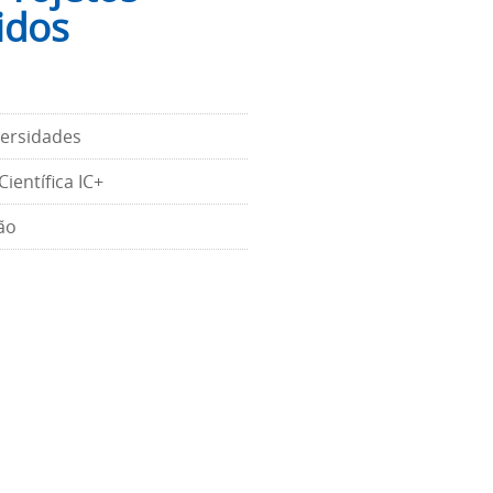
idos
ersidades
Científica IC+
ão