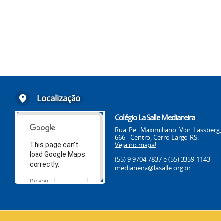
Localização
Colégio La Salle Medianeira
Rua Pe. Maximiliano Von Lassberg,
666 - Centro, Cerro Largo-RS.
Veja no mapa!
This page can't
load Google Maps
(55) 9 9704-7837
e (55) 3359-1143
correctly.
medianeira@lasalle.org.br
Do you
OK
own this
website?