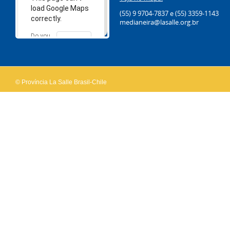
load Google Maps
(55) 9 9704-7837
e (55) 3359-1143
correctly.
medianeira@lasalle.org.br
Do you
OK
own this
website?
© Província La Salle Brasil-Chile