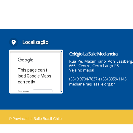
Localização
Colégio La Salle Medianeira
Rua Pe. Maximiliano Von Lassberg,
666 - Centro, Cerro Largo-RS.
Veja no mapa!
This page can't
load Google Maps
(55) 9 9704-7837
e (55) 3359-1143
correctly.
medianeira@lasalle.org.br
Do you
OK
own this
website?
© Província La Salle Brasil-Chile