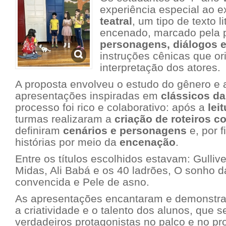
experiência especial ao e
teatral
, um tipo de texto li
encenado, marcado pela 
personagens, diálogos e
instruções cênicas que or
interpretação dos atores.
A proposta envolveu o estudo do gênero e 
apresentações inspiradas em
clássicos da 
processo foi rico e colaborativo: após a
lei
turmas realizaram a
criação de roteiros c
definiram
cenários e personagens
e, por 
histórias por meio da
encenação
.
Entre os títulos escolhidos estavam:
Gullive
Midas
,
Ali Babá e os 40 ladrões
,
O sonho da
convencida
e
Pele de asno
.
As apresentações encantaram e demonstra
a criatividade e o talento dos alunos, que 
verdadeiros protagonistas no palco e no p