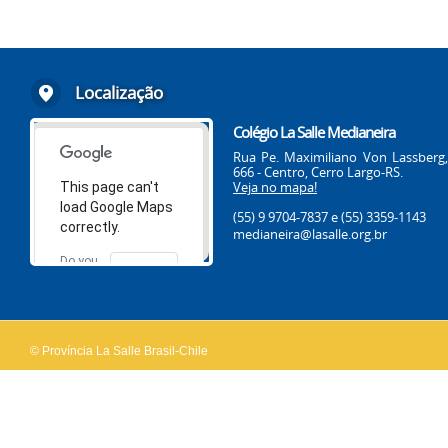
Localização
Colégio La Salle Medianeira
Rua Pe. Maximiliano Von Lassberg,
666 - Centro, Cerro Largo-RS.
Veja no mapa!
This page can't
load Google Maps
(55) 9 9704-7837
e (55) 3359-1143
correctly.
medianeira@lasalle.org.br
Do you
OK
own this
website?
© Província La Salle Brasil-Chile