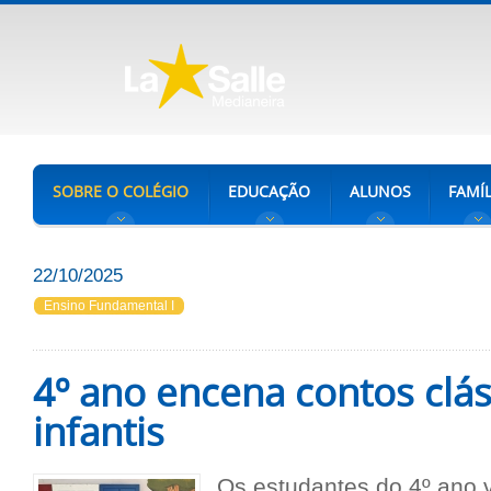
SOBRE O COLÉGIO
EDUCAÇÃO
ALUNOS
FAMÍL
22/10/2025
Ensino Fundamental I
4º ano encena contos clás
infantis
Os estudantes do 4º ano