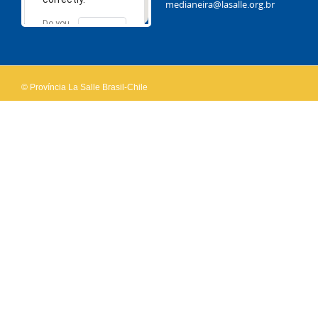
medianeira@lasalle.org.br
Do you
OK
own this
website?
© Província La Salle Brasil-Chile