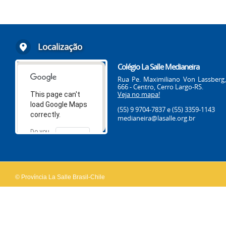
Localização
Colégio La Salle Medianeira
Rua Pe. Maximiliano Von Lassberg,
666 - Centro, Cerro Largo-RS.
Veja no mapa!
This page can't
load Google Maps
(55) 9 9704-7837
e (55) 3359-1143
correctly.
medianeira@lasalle.org.br
Do you
OK
own this
website?
© Província La Salle Brasil-Chile