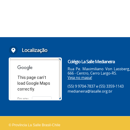
Localização
Colégio La Salle Medianeira
Rua Pe. Maximiliano Von Lassberg,
666 - Centro, Cerro Largo-RS.
Veja no mapa!
This page can't
load Google Maps
(55) 9 9704-7837
e (55) 3359-1143
correctly.
medianeira@lasalle.org.br
Do you
OK
own this
website?
© Província La Salle Brasil-Chile