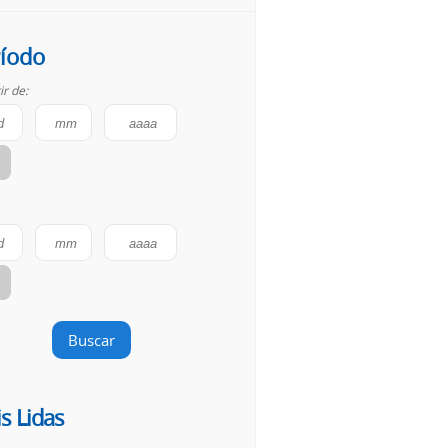
íodo
ir de:
Buscar
s Lidas