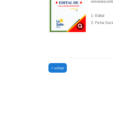
remanescente
1- Edital
2- Ficha Soc
< voltar