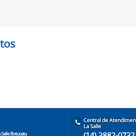
etos
Central de Atendimen
La Salle
(14) 3882-0732
 Salle Botucatu