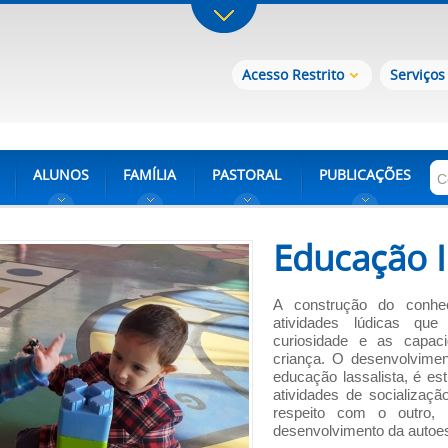
Acesso Restrito
Serviços
ALUNOS
FAMÍLIA
PASTORAL
PUBLICAÇÕES
Educação I
A construção do conhe
atividades lúdicas qu
curiosidade e as capac
criança. O desenvolvimen
educação lassalista, é es
atividades de socializaç
respeito com o outro,
desenvolvimento da autoes