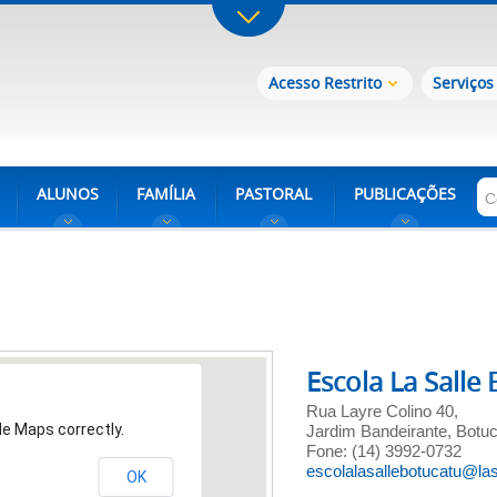
Acesso Restrito
Serviços
ALUNOS
FAMÍLIA
PASTORAL
PUBLICAÇÕES
Escola La Salle
Rua Layre Colino 40,
le Maps correctly.
Jardim Bandeirante, Botu
Fone: (14) 3992-0732
escolalasallebotucatu@lasa
OK