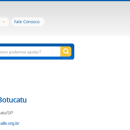
Fale Conosco
 Botucatu
catu/SP
lle.org.br