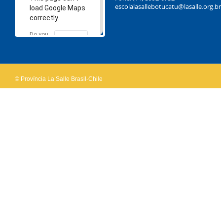
escolalasallebotucatu@lasalle.org.br
load Google Maps
correctly.
Do you
OK
own this
website?
© Província La Salle Brasil-Chile